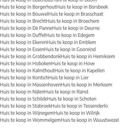
Huis te koop in Borgerhout
Huis te koop in Borsbeek
Huis te koop in Bouwel
Huis te koop in Brasschaat
Huis te koop in Brecht
Huis te koop in Broechem
Huis te koop in De Panne
Huis te koop in Deurne
Huis te koop in Duffel
Huis te koop in Edegem
Huis te koop in Ekeren
Huis te koop in Emblem
Huis te koop in Essen
Huis te koop in Gooreind
Huis te koop in Grobbendonk
Huis te koop in Hemiksem
Huis te koop in Hoboken
Huis te koop in Hove
Huis te koop in Kalmthout
Huis te koop in Kapellen
Huis te koop in Kontich
Huis te koop in Lier
Huis te koop in Massenhoven
Huis te koop in Merksem
Huis te koop in Nijlen
Huis te koop in Ranst
Huis te koop in Schilde
Huis te koop in Schoten
Huis te koop in Stabroek
Huis te koop in Tessenderlo
Huis te koop in Wijnegem
Huis te koop in Wilrijk
Huis te koop in Wommelgem
Huis te koop in Wuustwezel