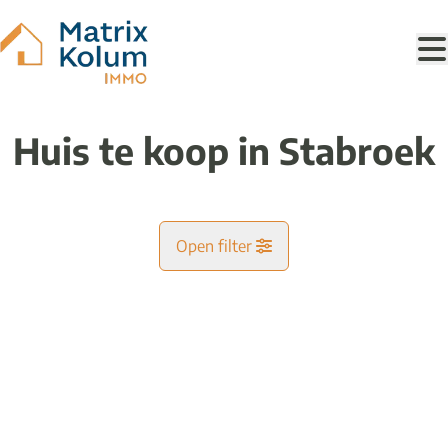
Ga naar hoofdinhoud
Huis te koop in Stabroek
Open filter
Gemeente
VERKOCHT
Hoevenen (2940)
Remove
Kaartweergave
Type
Huis
Ik zoek
Sorteer op