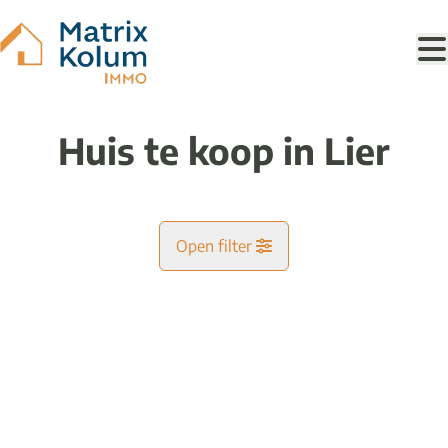
Ga naar hoofdinhoud
Huis te koop in Lier
Open filter
Gemeente
VERHUURD
Lier (2500)
Remove
Kaartweergave
Type
Huis
Ik zoek
Sorteer op