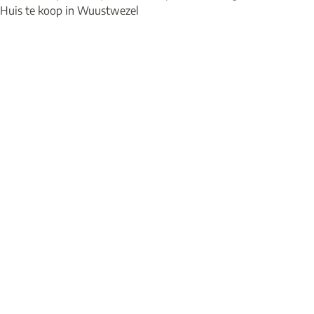
Huis te koop in Wuustwezel