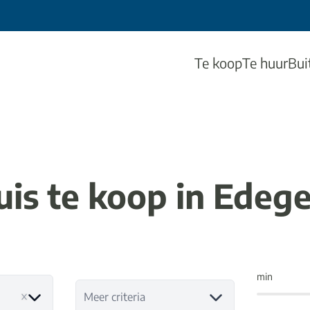
Te koop
Te huur
Bui
uis te koop in Edeg
min
Meer criteria