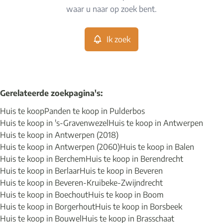
Remove
waar u naar op zoek bent.
Ik zoek
Meer criteria
Min. budget
Gerelateerde zoekpagina's
:
Huis te koop
Panden te koop in Pulderbos
Max. budget
Huis te koop in 's-Gravenwezel
Huis te koop in Antwerpen
Huis te koop in Antwerpen (2018)
Huis te koop in Antwerpen (2060)
Huis te koop in Balen
Huis te koop in Berchem
Huis te koop in Berendrecht
Zoeken
Huis te koop in Berlaar
Huis te koop in Beveren
Huis te koop in Beveren-Kruibeke-Zwijndrecht
Huis te koop in Boechout
Huis te koop in Boom
Huis te koop in Borgerhout
Huis te koop in Borsbeek
Huis te koop in Bouwel
Huis te koop in Brasschaat