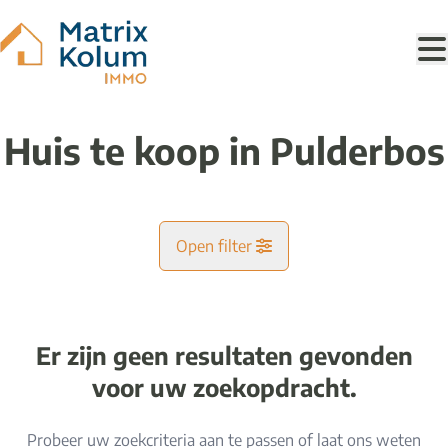
Ga naar hoofdinhoud
Huis te koop in Pulderbos
Open filter
Gemeente
Pulderbos (2242)
Er zijn geen resultaten gevonden
Remove
Kaartweergave
voor uw zoekopdracht.
Type
Probeer uw zoekcriteria aan te passen of laat ons weten
Huis
Ik zoek
Sorteer op